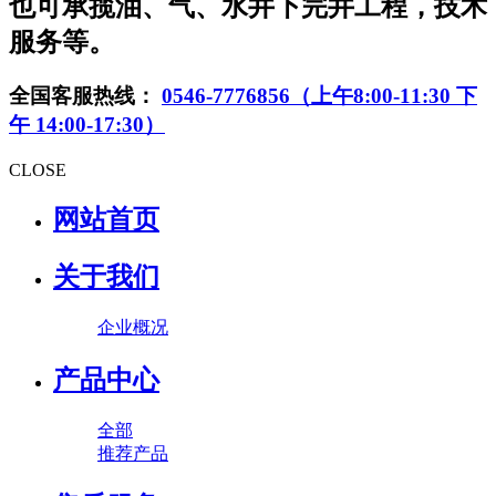
也可承揽油、气、水井下完井工程，技术
服务等。
全国客服热线：
0546-7776856（上午8:00-11:30 下
午 14:00-17:30）
CLOSE
网站首页
关于我们
企业概况
产品中心
全部
推荐产品