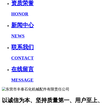
资质荣誉
HONOR
新闻中心
NEWS
联系我们
CONTACT
在线留言
MESSAGE
以诚信为本、坚持质量第一、用户至上、