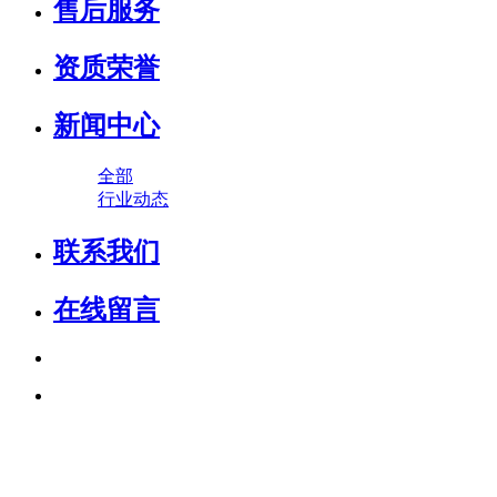
售后服务
资质荣誉
新闻中心
全部
行业动态
联系我们
在线留言